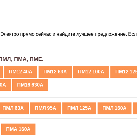
;
Л Электро прямо сейчас и найдите лучшее предложение. Ес
ПМЛ, ПМА, ПМЕ.
ПМ12 40А
ПМ12 63А
ПМ12 100А
ПМ12 12
00А
ПМ16 630А
ПМЛ 63А
ПМЛ 95А
ПМЛ 125А
ПМЛ 160А
ПМА 160А