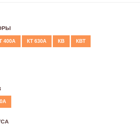
ОРЫ
Т 400А
КТ 630А
КВ
КВТ
З
30А
УСА