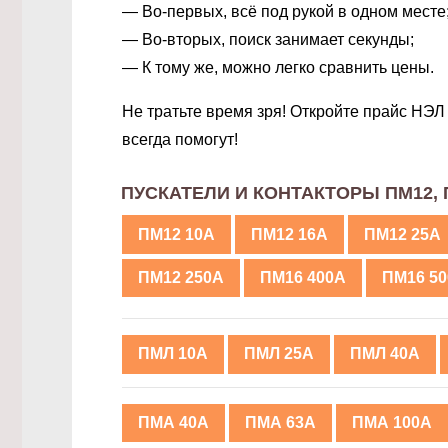
— Во-первых, всё под рукой в одном месте
— Во-вторых, поиск занимает секунды;
— К тому же, можно легко сравнить цены.
Не тратьте время зря! Откройте прайс НЭ
всегда помогут!
ПУСКАТЕЛИ И КОНТАКТОРЫ ПМ12, 
ПМ12 10А
ПМ12 16А
ПМ12 25А
ПМ12 250А
ПМ16 400А
ПМ16 5
ПМЛ 10А
ПМЛ 25А
ПМЛ 40А
ПМА 40А
ПМА 63А
ПМА 100А