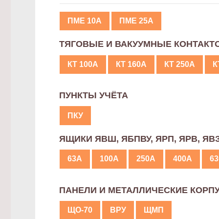
ПМЕ 10А
ПМЕ 25А
ТЯГОВЫЕ И ВАКУУМНЫЕ КОНТАКТ
КТ 100А
КТ 160А
КТ 250А
К
ПУНКТЫ УЧЁТА
ПКУ
ЯЩИКИ ЯВШ, ЯБПВУ, ЯРП, ЯРВ, ЯВ
63А
100А
250А
400А
6
ПАНЕЛИ И МЕТАЛЛИЧЕСКИЕ КОРП
ЩО-70
ВРУ
ЩМП