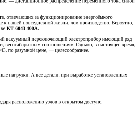
ние, — дистанционное распределение переменного тока силой
тв, отвечающих за функционирование энергоёмкого
е к нашей повседневной жизни, чем производство. Вероятно,
аве
КТ-6043 400А
.
овый вакуумный переключающий электроприбор имеющий ряд
и, весогабаритным соотношениям. Однако, в настоящее время,
43, по разумной цене, — целесообразнее.
ные нагрузки. А все детали, при выработке установленных
одаря расположению узлов в открытом доступе.