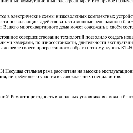
зиционный коммутационный электроаппарат. Его прямое назначе
ся в электрические схемы низковольтных комплектных устройс
ости позволяющие задействовать эти мощные реле намного ближ
т Вашего многоквартирного дома может содержать в своём сост
стоянное совершенствование технологий позволило создать н
ными камерами, по износостойкости, длительности эксплуатаци
ы дешевле своего прогрессивного собрата поэтому, купить КТ-60
3! Несущая стальная рама рассчитана на высокие эксплуатацион
ия, не требующего участия высококлассных специалистов.
меной! Ремонтопригодность в «полевых условиях» возможна благ