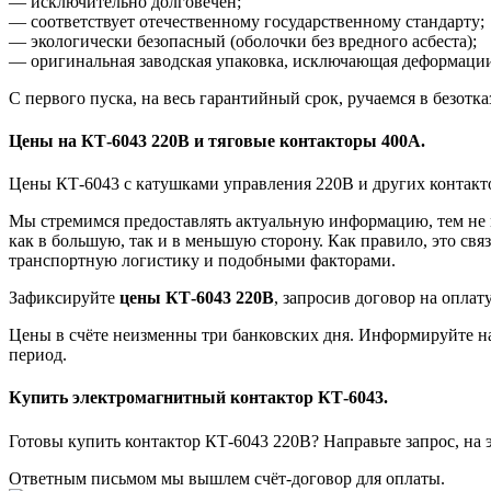
— исключительно долговечен;
— соответствует отечественному государственному стандарту;
— экологически безопасный (оболочки без вредного асбеста);
— оригинальная заводская упаковка, исключающая деформации
С первого пуска, на весь гарантийный срок, ручаемся в безотка
Цены на КТ-6043 220В и тяговые контакторы 400А.
Цены КТ-6043 с катушками управления 220В и других контакт
Мы стремимся предоставлять актуальную информацию, тем не м
как в большую, так и в меньшую сторону. Как правило, это с
транспортную логистику и подобными факторами.
Зафиксируйте
цены КТ-6043 220В
, запросив договор на оплат
Цены в счёте неизменны три банковских дня. Информируйте на
период.
Купить электромагнитный контактор КТ-6043.
Готовы купить контактор КТ-6043 220В? Направьте запрос, на
Ответным письмом мы вышлем счёт-договор для оплаты.