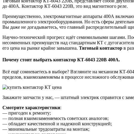
Тяговый контактор КТ-6043 220В, представляет собой двухпо
до 400А. Контактор КТ-6043 220В, это вид магнитного реле.
Преимущественно, электромагнитные аппараты 400А включают
промышленного электрооборудования. Но есть сферы деятельн
Вы даже не догадываетесь, что главный распределительный щи
Научно-технический прогресс идёт семимильными шагами. По
несомненных преимуществ над стандартным КТ с дугогаситель
его цена на рынке крайне завышена.
Тяговый контактор
в раз
Почему стоит выбрать контактор КТ-6043 220В 400А.
Всё ещё сомневаетесь в выборе? Взгляните на механизм КТ-604
пределов, взаимозаменяемы в процессе несложного обслуживан
Закажите запчасти у нас, — штатный электрик справится с за
Смотрите характеристики
:
— пригоден к ремонту;
— полная взаимозаменяемость советских аналогов;
— обладает качественной и надежной конструкцией;
— минимальные трудозатраты на монтаж;