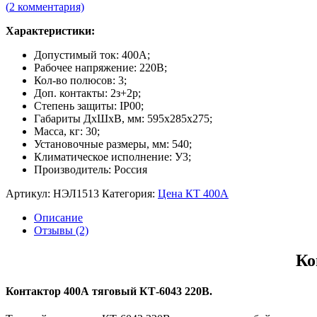
(
2
комментария)
Характеристики:
Допустимый ток: 400А;
Рабочее напряжение: 220В;
Кол-во полюсов: 3;
Доп. контакты: 2з+2р;
Степень защиты: IP00;
Габариты ДxШxB, мм: 595х285х275;
Масса, кг: 30;
Установочные размеры, мм: 540;
Климатическое исполнение: У3;
Производитель: Россия
Артикул:
НЭЛ1513
Категория:
Цена КТ 400А
Описание
Отзывы (2)
Ко
Контактор 400А тяговый КТ-6043 220В.