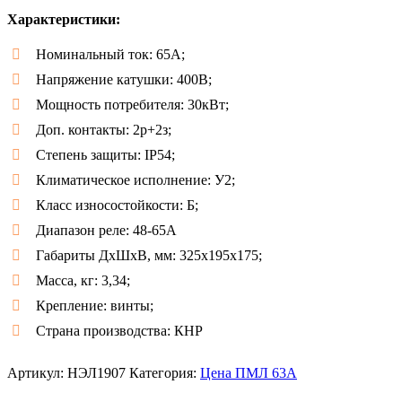
5.00
из 5 на
Характеристики:
основе
опроса
пользователя
Номинальный ток: 65А;
Напряжение катушки: 400В;
Мощность потребителя: 30кВт;
Доп. контакты: 2р+2з;
Степень защиты: IP54;
Климатическое исполнение: У2;
Класс износостойкости: Б;
Диапазон реле: 48-65А
Габариты ДxШxB, мм: 325х195х175;
Масса, кг: 3,34;
Крепление: винты;
Страна производства: КНР
Артикул:
НЭЛ1907
Категория:
Цена ПМЛ 63А