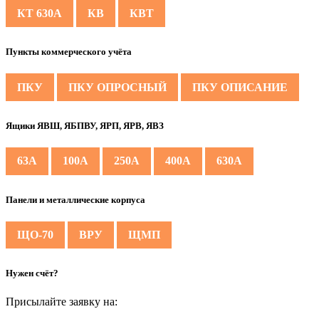
КТ 630А
КВ
КВТ
Пункты коммерческого учёта
ПКУ
ПКУ ОПРОСНЫЙ
ПКУ ОПИСАНИЕ
Ящики ЯВШ, ЯБПВУ, ЯРП, ЯРВ, ЯВЗ
63А
100А
250А
400А
630А
Панели и металлические корпуса
ЩО-70
ВРУ
ЩМП
Нужен счёт?
Присылайте заявку на: