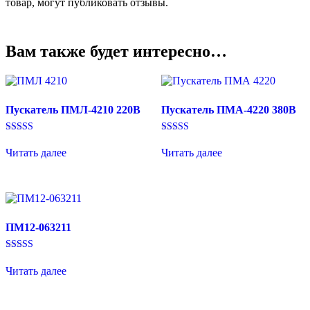
товар, могут публиковать отзывы.
Вам также будет интересно…
Пускатель ПМЛ-4210 220В
Пускатель ПМА-4220 380В
Оценка
Оценка
5.00
5.00
Читать далее
Читать далее
из 5
из 5
ПМ12-063211
Оценка
5.00
Читать далее
из 5