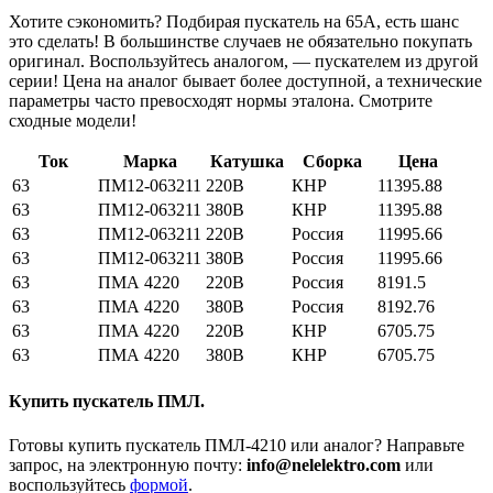
Хотите сэкономить? Подбирая пускатель на 65А, есть шанс
это сделать! В большинстве случаев не обязательно покупать
оригинал. Воспользуйтесь аналогом, — пускателем из другой
серии! Цена на аналог бывает более доступной, а технические
параметры часто превосходят нормы эталона. Смотрите
сходные модели!
Ток
Марка
Катушка
Сборка
Цена
63
ПМ12-063211
220В
КНР
11395.88
63
ПМ12-063211
380В
КНР
11395.88
63
ПМ12-063211
220В
Россия
11995.66
63
ПМ12-063211
380В
Россия
11995.66
63
ПМА 4220
220В
Россия
8191.5
63
ПМА 4220
380В
Россия
8192.76
63
ПМА 4220
220В
КНР
6705.75
63
ПМА 4220
380В
КНР
6705.75
Купить пускатель ПМЛ.
Готовы купить пускатель ПМЛ-4210 или аналог? Направьте
запрос, на электронную почту:
info@nelelektro.com
или
воспользуйтесь
формой
.