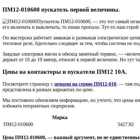
ПМ12-010600 пускатель первой величины.
Пускатель ПМ12-010600, — это тот самый незаме
его включать и выключать, то пиши пропало. Тут-то наш герой
Он мастерски работает замыкая и размыкая электрические цепи
тепловое реле, бдительно следящее за тем, чтобы система не по
Заядлые электрики ввели в обиход занятный термин, — «величи
держат от 10 до 19 ампер, относят к первой величине. Но тут т
Цены на контакторы и пускатели ПМ12 10А.
Посмотрите страницу с
ценами на серию ПМ12-010
, — там по
представлена в разных вариантах по цене.
Мы постоянно обновляем информацию, но учтите, что цены иног
избежать неприятных сюрпризов.
Марка
ПМ12-010600
5427.92
Цена ПМ12-010600, — важный аргумент, но не единственны