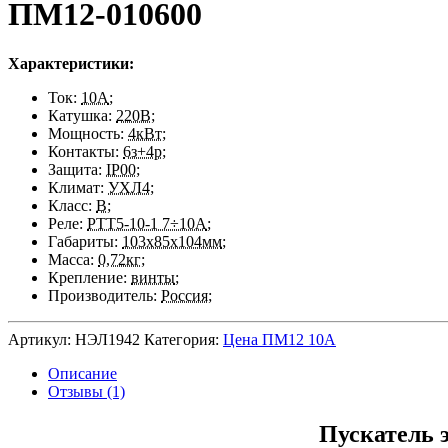
ПМ12-010600
Характеристики:
Ток:
10А
;
Катушка:
220В
;
Мощность:
4кВт
;
Контакты:
6з+4р
;
Защита:
IP00
;
Климат:
УХЛ4
;
Класс:
В
;
Реле:
РТТ5-10-1 7÷10А
;
Габариты:
103х85х104мм
;
Масса:
0,72кг
;
Крепление:
винты
;
Производитель:
Россия
;
Артикул:
НЭЛ1942
Категория:
Цена ПМ12 10А
Описание
Отзывы (1)
Пускатель 