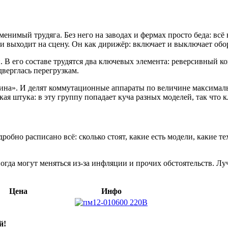
нимый трудяга. Без него на заводах и фермах просто беда: всё 
 и выходит на сцену. Он как дирижёр: включает и выключает обо
. В его составе трудятся два ключевых элемента: реверсивный 
дверглась перегрузкам.
на». И делят коммутационные аппараты по величине максимально
акая штука: в эту группу попадает куча разных моделей, так что
дробно расписано всё: сколько стоят, какие есть модели, какие
да могут меняться из-за инфляции и прочих обстоятельств. Луч
Цена
Инфо
й!