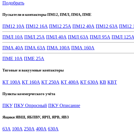
Подобрать
Пускатели и контакторы ПМ12, ПМЛ, ПМА, ПМЕ
ПМ12 10А
ПМ12 16А
ПМ12 25А
ПМ12 40А
ПМ12 63А
ПМ12 
ПМЛ 10А
ПМЛ 25А
ПМЛ 40А
ПМЛ 63А
ПМЛ 95А
ПМЛ 125
ПМА 40А
ПМА 63А
ПМА 100А
ПМА 160А
ПМЕ 10А
ПМЕ 25А
Тяговые и вакуумные контакторы
КТ 100А
КТ 160А
КТ 250А
КТ 400А
КТ 630А
КВ
КВТ
Пункты коммерческого учёта
ПКУ
ПКУ Опросный
ПКУ Описание
Ящики ЯВШ, ЯБПВУ, ЯРП, ЯРВ, ЯВЗ
63А
100А
250А
400А
630А