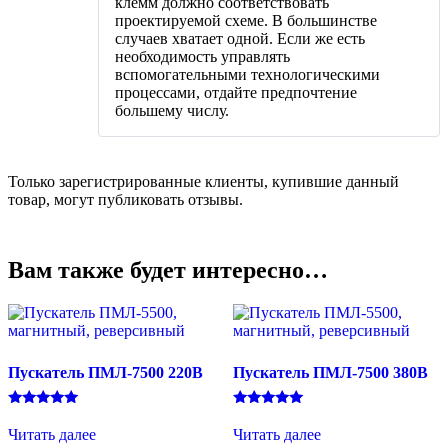
клемм должно соответствовать
проектируемой схеме. В большинстве
случаев хватает одной. Если же есть
необходимость управлять
вспомогательными технологическими
процессами, отдайте предпочтение
большему числу.
Только зарегистрированные клиенты, купившие данный
товар, могут публиковать отзывы.
Вам также будет интересно…
Пускатель ПМЛ-7500 220В
Пускатель ПМЛ-7500 380В
Оценка
Оценка
5.00
5.00
Читать далее
Читать далее
из 5
из 5