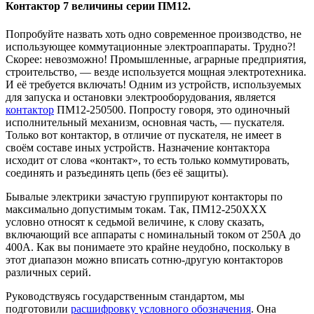
Контактор 7 величины серии ПМ12.
Попробуйте назвать хоть одно современное производство, не
использующее коммутационные электроаппараты. Трудно?!
Скорее: невозможно! Промышленные, аграрные предприятия,
строительство, — везде используется мощная электротехника.
И её требуется включать! Одним из устройств, используемых
для запуска и остановки электрооборудования, является
контактор
ПМ12-250500. Попросту говоря, это одиночный
исполнительный механизм, основная часть, — пускателя.
Только вот контактор, в отличие от пускателя, не имеет в
своём составе иных устройств. Назначение контактора
исходит от слова «контакт», то есть только коммутировать,
соединять и разъединять цепь (без её защиты).
Бывалые электрики зачастую группируют контакторы по
максимально допустимым токам. Так, ПМ12-250ХХХ
условно относят к седьмой величине, к слову сказать,
включающий все аппараты с номинальный током от 250А до
400А. Как вы понимаете это крайне неудобно, поскольку в
этот диапазон можно вписать сотню-другую контакторов
различных серий.
Руководствуясь государственным стандартом, мы
подготовили
расшифровку условного обозначения
. Она