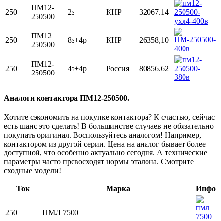
ПМ12-
250
2з
КНР
32067.14
250500
ПМ12-
250
8з+4р
КНР
26358,10
250500
ПМ12-
250
4з+4р
Россия
80856.62
250500
Аналоги контактора ПМ12-250500.
Хотите сэкономить на покупке контактора? К счастью, сейчас
есть шанс это сделать! В большинстве случаев не обязательно
покупать оригинал. Воспользуйтесь аналогом! Например,
контактором из другой серии. Цена на аналог бывает более
доступной, что особенно актуально сегодня. А технические
параметры часто превосходят нормы эталона. Смотрите
сходные модели!
Ток
Марка
Инфо
250
ПМЛ 7500