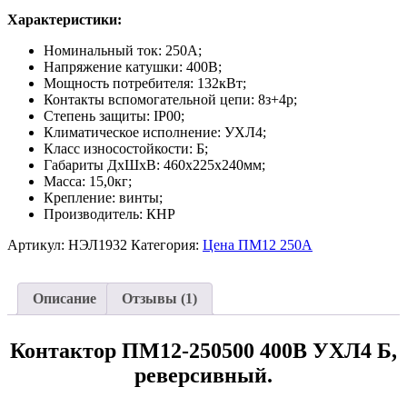
5.00
из 5
Характеристики:
на основе
опроса
Номинальный ток: 250А;
пользователя
Напряжение катушки: 400В;
Мощность потребителя: 132кВт;
Контакты вспомогательной цепи: 8з+4р;
Степень защиты: IP00;
Климатическое исполнение: УХЛ4;
Класс износостойкости: Б;
Габариты ДxШxB: 460х225х240мм;
Масса: 15,0кг;
Крепление: винты;
Производитель: КНР
Артикул:
НЭЛ1932
Категория:
Цена ПМ12 250А
Описание
Отзывы (1)
Контактор ПМ12-250500 400В УХЛ4 Б,
реверсивный.