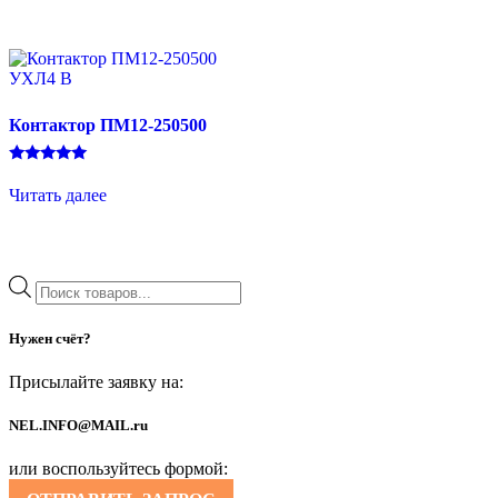
Контактор ПМ12-250500
Оценка
5.00
Читать далее
из 5
Поиск
товаров
Нужен счёт?
Присылайте заявку на:
NEL.INFO@MAIL.ru
или воспользуйтесь формой: