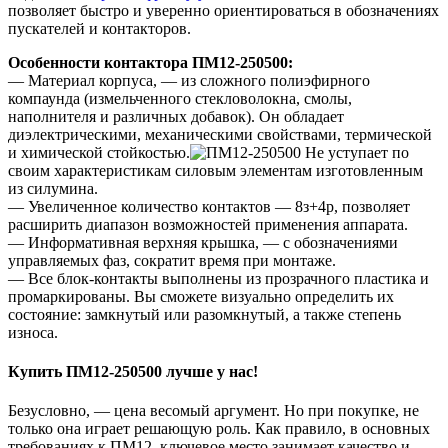
позволяет быстро и уверенно ориентироваться в обозначениях
пускателей и контакторов.
Особенности контактора ПМ12-250500:
— Материал корпуса, — из сложного полиэфирного
компаунда (измельченного стекловолокна, смолы,
наполнителя и различных добавок). Он обладает
диэлектрическими, механическими свойствами, термической
и химической стойкостью.
Не уступает по
своим характеристикам силовым элементам изготовленным
из силумина.
— Увеличенное количество контактов — 8з+4р, позволяет
расширить диапазон возможностей применения аппарата.
— Информативная верхняя крышка, — с обозначениями
управляемых фаз, сократит время при монтаже.
— Все блок-контакты выполнены из прозрачного пластика и
промаркированы. Вы сможете визуально определить их
состояние: замкнутый или разомкнутый, а также степень
износа.
Купить ПМ12-250500 лучше у нас!
Безусловно, — цена весомый аргумент. Но при покупке, не
только она играет решающую роль. Как правило, в основных
требованиях к ПМ12, ключевое место занимает качество и