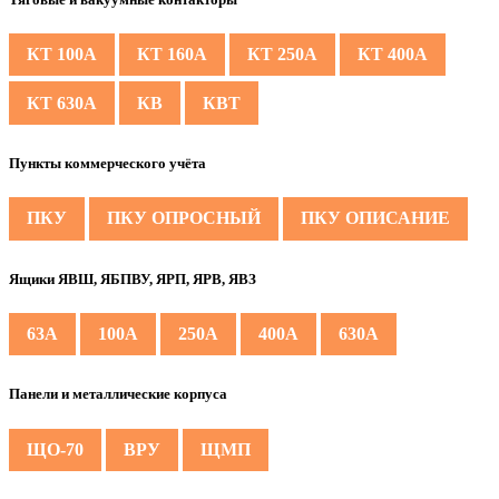
КТ 100А
КТ 160А
КТ 250А
КТ 400А
КТ 630А
КВ
КВТ
Пункты коммерческого учёта
ПКУ
ПКУ ОПРОСНЫЙ
ПКУ ОПИСАНИЕ
Ящики ЯВШ, ЯБПВУ, ЯРП, ЯРВ, ЯВЗ
63А
100А
250А
400А
630А
Панели и металлические корпуса
ЩО-70
ВРУ
ЩМП