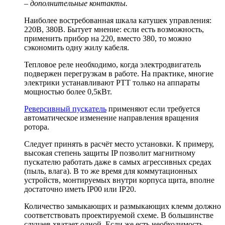
– дополнительные контакты.
Наиболее востребованная шкала катушек управления:
220В, 380В. Бытует мнение: если есть возможность,
применить прибор на 220, вместо 380, то можно
сэкономить одну жилу кабеля.
Тепловое реле необходимо, когда электродвигатель
подвержен перегрузкам в работе. На практике, многие
электрики устанавливают РТТ только на аппараты
мощностью более 0,5кВт.
Реверсивный пускатель
применяют если требуется
автоматическое изменение направления вращения
ротора.
Следует принять в расчёт место установки. К примеру,
высокая степень защиты IP позволит магнитному
пускателю работать даже в самых агрессивных средах
(пыль, влага). В то же время для коммутационных
устройств, монтируемых внутри корпуса щита, вполне
достаточно иметь IP00 или IP20.
Количество замыкающих и размыкающих клемм должно
соответствовать проектируемой схеме. В большинстве
случаев хватает одной. Если же есть необходимость