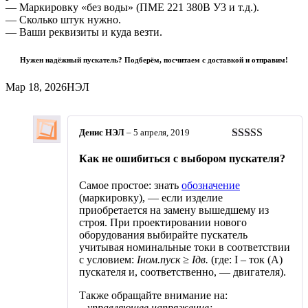
— Маркировку «без воды» (ПМЕ 221 380В У3 и т.д.).
— Сколько штук нужно.
— Ваши реквизиты и куда везти.
Нужен надёжный пускатель? Подберём, посчитаем с доставкой и отправим!
Мар 18, 2026
НЭЛ
Денис НЭЛ
–
5 апреля, 2019
Оценка
5
из
Как не ошибиться с выбором пускателя?
5
Самое простое: знать
обозначение
(маркировку), — если изделие
приобретается на замену вышедшему из
строя. При проектировании нового
оборудования выбирайте пускатель
учитывая номинальные токи в соответствии
с условием:
Iном.пуск ≥ Iдв.
(где: I – ток (А)
пускателя и, соответственно, — двигателя).
Также обращайте внимание на:
– управляющее напряжение;