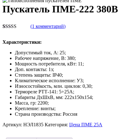
Пускатель ПМЕ-222 380В
(
1
комментарий)
Рейтинг
1
5.00
из 5 на
Характеристики:
основе
опроса
Допустимый ток, А: 25;
пользователя
Рабочее напряжение, В: 380;
Мощность потребителя, кВт: 11;
Доп. контакты: 1з;
Степень защиты: IP40;
Климатическое исполнение: У3;
Износостойкость, млн. циклов: 0,30;
Термореле РТТ-141: 5÷25А;
Габариты ДxШxB, мм: 222х150х154;
Масса, гр: 2200;
Крепление: винты;
Страна производства: Россия
Артикул:
НЭЛ1835
Категория:
Цена ПМЕ 25А