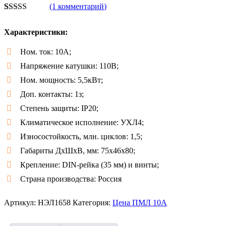
(
1
комментарий)
Рейтинг
1
5.00
из 5 на
Характеристики:
основе
опроса
пользователя
Ном. ток: 10А;
Напряжение катушки: 110В;
Ном. мощность: 5,5кВт;
Доп. контакты: 1з;
Степень защиты: IP20;
Климатическое исполнение: УХЛ4;
Износостойкость, млн. циклов: 1,5;
Габариты ДxШxB, мм: 75х46х80;
Крепление: DIN-рейка (35 мм) и винты;
Страна производства: Россия
Артикул:
НЭЛ1658
Категория:
Цена ПМЛ 10А