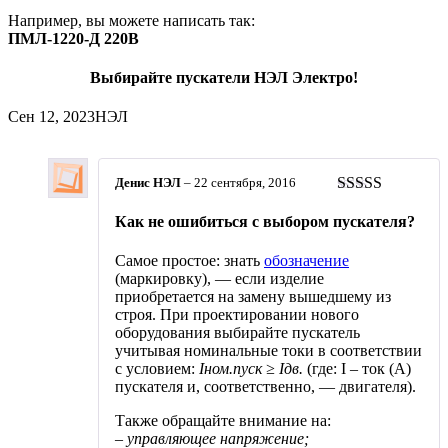
Например, вы можете написать так:
ПМЛ-1220-Д 220В
Выбирайте пускатели НЭЛ Электро!
Сен 12, 2023
НЭЛ
Денис НЭЛ
–
22 сентября, 2016
Оценка
5
из
Как не ошибиться с выбором пускателя?
5
Самое простое: знать
обозначение
(маркировку), — если изделие
приобретается на замену вышедшему из
строя. При проектировании нового
оборудования выбирайте пускатель
учитывая номинальные токи в соответствии
с условием:
Iном.пуск ≥ Iдв.
(где: I – ток (А)
пускателя и, соответственно, — двигателя).
Также обращайте внимание на:
– управляющее напряжение;