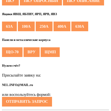
ПКУ
ПКУ ОПРОСНЫЙ
ПКУ ОПИСАНИЕ
Ящики ЯВШ, ЯБПВУ, ЯРП, ЯРВ, ЯВЗ
63А
100А
250А
400А
630А
Панели и металлические корпуса
ЩО-70
ВРУ
ЩМП
Нужен счёт?
Присылайте заявку на:
NEL.INFO@MAIL.ru
или воспользуйтесь формой:
ОТПРАВИТЬ ЗАПРОС