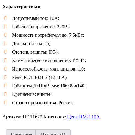
5.00
из 5 на
Характеристики:
основе
опроса
пользователя
Допустимый ток: 16А;
Рабочее напряжение: 220В;
Мощность потребителя до: 7,5кВт;
Доп. контакты: 1з;
Степень защиты: IP54;
Климатическое исполнение: УХЛ4;
Износостойкость, млн. циклов: 1,0;
Реле: РТЛ-1021-2 (12-18А);
Габариты ДxШxB, мм: 166x88x140;
Крепление: винты;
Страна производства: Россия
Артикул:
НЭЛ1679
Категория:
Цена ПМЛ 10А
Описание
Отзывы (1)