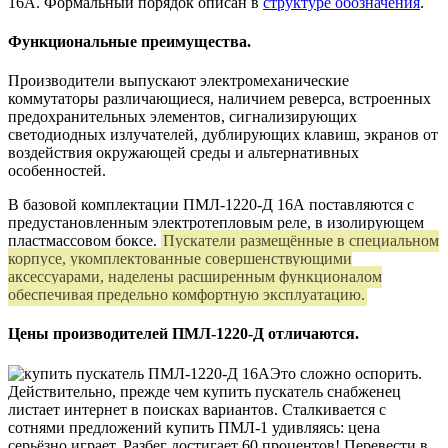
16А. Формальный порядок описан в
структуре обозначения
.
Функциональные преимущества.
Производители выпускают электромеханические
коммутаторы различающиеся, наличием реверса, встроенных
предохранительных элементов, сигнализирующих
светодиодных излучателей, дублирующих клавиш, экранов от
воздействия окружающей среды и альтернативных
особенностей.
В базовой комплектации ПМЛ-1220-Д 16А поставляются с
предустановленным электротепловым реле, в изолирующем
пластмассовом боксе.
Пускатели размещённые в специальном
корпусе, укомплектованные совершенствующими
аксессуарами, наделены расширенным функционалом
обеспечивая предельно комфортную эксплуатацию.
Цены производителей ПМЛ-1220-Д отличаются.
Это сложно оспорить.
Действительно, прежде чем купить пускатель снабженец
листает интернет в поисках вариантов. Сталкивается с
сотнями предложений купить ПМЛ-1 удивляясь: цена
серьёзно играет. Разбег достигает 60 процентов! Перевести в