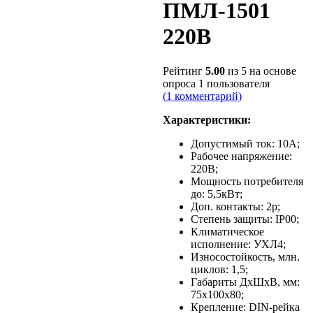
ПМЛ-1501
220В
Рейтинг
5.00
из 5 на основе
опроса
1
пользователя
(
1
комментарий)
Характеристики:
Допустимый ток: 10А;
Рабочее напряжение:
220В;
Мощность потребителя
до: 5,5кВт;
Доп. контакты: 2р;
Степень защиты: IP00;
Климатическое
исполнение: УХЛ4;
Износостойкость, млн.
циклов: 1,5;
Габариты ДxШxB, мм:
75x100x80;
Крепление: DIN-рейка