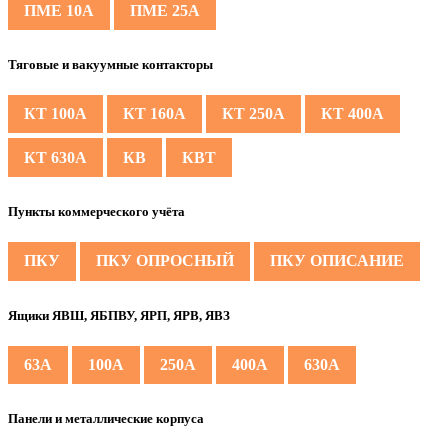
ПМЕ 10А
ПМЕ 25А
Тяговые и вакуумные контакторы
КТ 100А
КТ 160А
КТ 250А
КТ 400А
КТ 630А
КВ
КВТ
Пункты коммерческого учёта
ПКУ
ПКУ ОПРОСНЫЙ
ПКУ ОПИСАНИЕ
Ящики ЯВШ, ЯБПВУ, ЯРП, ЯРВ, ЯВЗ
63А
100А
250А
400А
630А
Панели и металлические корпуса