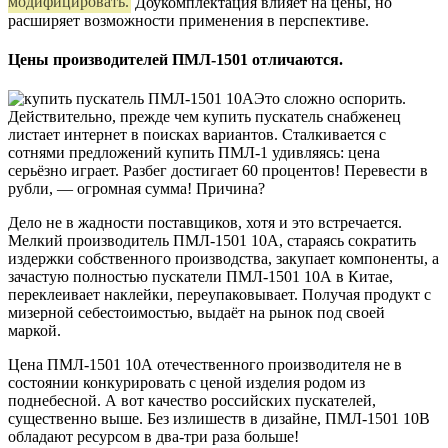
модифицировать.
Доукомплектация влияет на цены, но
расширяет возможности применения в перспективе.
Цены производителей ПМЛ-1501 отличаются.
Это сложно оспорить.
Действительно, прежде чем купить пускатель снабженец
листает интернет в поисках вариантов. Сталкивается с
сотнями предложений купить ПМЛ-1 удивляясь: цена
серьёзно играет. Разбег достигает 60 процентов! Перевести в
рубли, — огромная сумма! Причина?
Дело не в жадности поставщиков, хотя и это встречается.
Мелкий производитель ПМЛ-1501 10А, стараясь сократить
издержки собственного производства, закупает компоненты, а
зачастую полностью пускатели ПМЛ-1501 10А в Китае,
переклеивает наклейки, переупаковывает. Получая продукт с
мизерной себестоимостью, выдаёт на рынок под своей
маркой.
Цена ПМЛ-1501 10А отечественного производителя не в
состоянии конкурировать с ценой изделия родом из
поднебесной. А вот качество российских пускателей,
существенно выше. Без излишеств в дизайне, ПМЛ-1501 10В
обладают ресурсом в два-три раза больше!