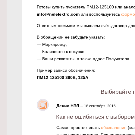
Готовы купить пускатель ПМ12-125100 или анало
info@nelelektro.com
или воспользуйтесь
формо
Ответным письмом мы вышлем счёт-договор для
В обращении не забудьте указать:
— Маркировку;
— Количество к покупке;
— Ваши реквизиты, а также адрес Получателя.
Пример записи обозначения:
ПМ12-125100 380В, 125А
Выбирайте п
Денис НЭЛ
–
18 сентября, 2016
Как не ошибиться с выбором
Самое простое: знать
обозначение
(ма
вышедшему из строя. При проектирова