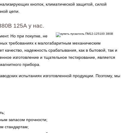
игнализирующих кнопок, климатической защитой, силой
вной цепи.
80В 125А у нас.
ент. Но при покупке, не
нных требованиях к малогабаритным механическим
 качество, надежность срабатывания, как в бытовой, так и
енное изготовление и тщательное тестирование, является
магнитного прибора.
аводских испытаниях изготовленной продукции. Поэтому, мы
ть;
ным запасом прочности;
м стандартам;