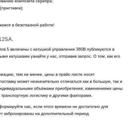
ованию композита серебра;
(приставок);
аемся в безотказной работе!
125А.
ов 5 величины с катушкой управления 380В публикуются в
ми катушками узнайте у нас, отправив запрос. О том, как его
ацию, тем не менее, цены в прайс-листе носят
оставку может незначительно отличаться как в большую, так и
с индивидуальными объёмами приобретения, изменениями цены
 транспортную логистику и другими факторами.
формируйте нас, если этого времени не достаточно для
ут забронированы на дополнительный период.