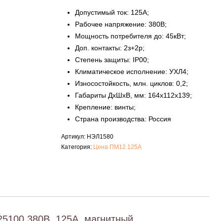
Допустимый ток: 125А;
Рабочее напряжение: 380В;
Мощность потребителя до: 45кВт;
Доп. контакты: 2з+2р;
Степень защиты: IP00;
Климатическое исполнение: УХЛ4;
Износостойкость, млн. циклов: 0,2;
Габариты ДxШxB, мм: 164х112х139;
Крепление: винты;
Страна производства: Россия
Артикул:
НЭЛ1580
Категория:
Цена ПМ12 125А
5100 380В, 125А, магнитный.