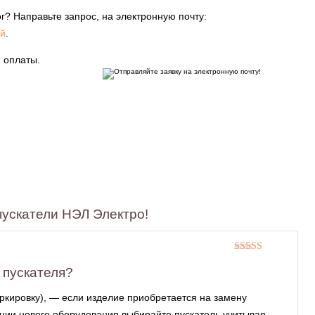
г? Направьте запрос, на электронную почту:
й
.
 оплаты.
ускатели НЭЛ Электро!
Оценка
5
из
5
 пускателя?
ркировку), — если изделие приобретается на замену
нии нового оборудования выбирайте пускатель учитывая