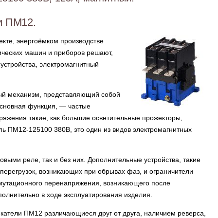
и ПМ12.
кте, энергоёмком производстве
рических машин и приборов решают,
 устройства, электромагнитный
ый механизм, представляющий собой
основная функция, — частые
ряжения такие, как большие осветительные прожекторы,
ель ПМ12-125100 380В, это один из видов электромагнитных
овыми реле, так и без них. Дополнительные устройства, такие
перегрузок, возникающих при обрывах фаз, и ограничители
мутационного перенапряжения, возникающего после
полнительно в ходе эксплуатирования изделия.
катели ПМ12 различающиеся друг от друга, наличием реверса,