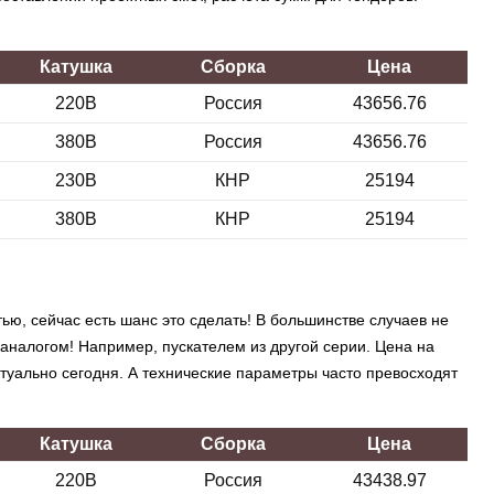
Катушка
Сборка
Цена
220В
Россия
43656.76
380В
Россия
43656.76
230В
КНР
25194
380В
КНР
25194
тью, сейчас есть шанс это сделать! В большинстве случаев не
 аналогом! Например, пускателем из другой серии. Цена на
ктуально сегодня. А технические параметры часто превосходят
Катушка
Сборка
Цена
220В
Россия
43438.97