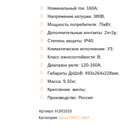
Номинальный ток: 160А;
Напряжение катушки: 380В;
Мощность потребителя: 75кВт;
Дополнительные контакты: 2з+2р;
Степень защиты: IP40;
Климатическое исполнение: У3;
Класс износостойкости: В;
Диапазон реле: 120-160А;
Габариты ДxШxB: 493х264х228мм;
Масса: 9,32кг;
Крепление: винты;
Производство: Россия
Артикул:
НЭЛ1633
Категория:
Цена ПМ12 160А