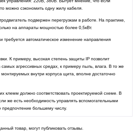
к управления: 220В, 380В. Бытует мнение, что если
 то можно сэкономить одну жилу кабеля.
тродвигатель подвержен перегрузкам в работе. На практике,
олько на аппараты мощностью более 0,5кВт.
и требуется автоматическое изменение направления
вки. К примеру, высокая степень защиты IP позволит
 самых агрессивных средах, к примеру пыль, влага. В то же
 монтируемых внутри корпуса щита, вполне достаточно
х клемм должно соответствовать проектируемой схеме. В
Если же есть необходимость управлять вспомогательными
е предпочтение большему числу.
анный товар, могут публиковать отзывы.