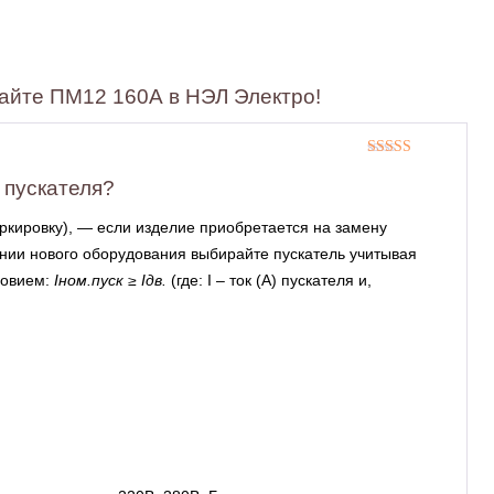
айте ПМ12 160А в НЭЛ Электро!
Оценка
5
из
5
 пускателя?
ркировку), — если изделие приобретается на замену
нии нового оборудования выбирайте пускатель учитывая
ловием:
Iном.пуск ≥ Iдв.
(где: I – ток (А) пускателя и,