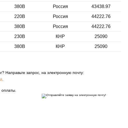
380В
Россия
43438.97
220В
Россия
44222.76
380В
Россия
44222.76
230В
КНР
25090
380В
КНР
25090
г? Направьте запрос, на электронную почту:
й
.
 оплаты.